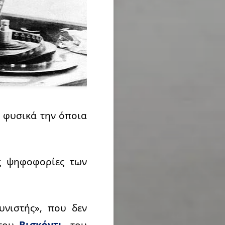
ά φυσικά την όποια
ς ψηφοφορίες των
υνιστής», που δεν
 του
Βισκόντι
, του