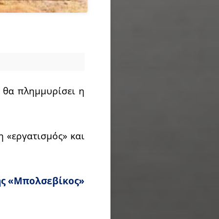
ι θα πλημμυρίσει η
η «εργατισμός» και
ς «Μπολσεβίκος»