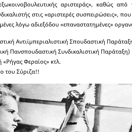
ξωκοινοβουλευτικής αριστεράς», καθώς από 
νδικαλιστής στις «αριστερές συσπειρώσεις», που 
υμένες λόγω αδιεξόδου «επαναστατημένες» οργαν
στική Αντιϊμπεριαλιστική Σπουδαστική Παράταξη
ική Πανσπουδαστική Συνδικαλιστική Παράταξη)
ή «Ρήγας Φεραίος» κτλ.
ο του Σύριζα!!