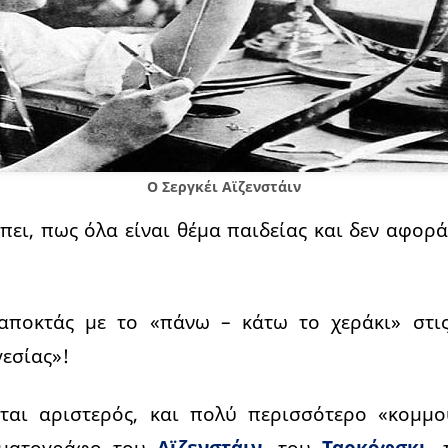
Ο Σεργκέι Αϊζενστάιν
πει, πως όλα είναι θέμα παιδείας και δεν αφορ
 αποκτάς με το «πάνω – κάτω το χεράκι» στι
εσίας»!
ίται αριστερός, και πολύ περισσότερο «κομμο
νηματογράφο του
Αϊζενστάιν
, του
Ταρκόφσκι
,