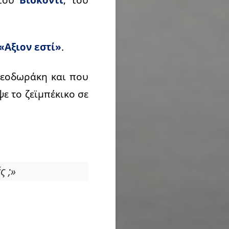
«Αξιον εστί»
.
εοδωράκη και που
ε το ζεϊμπέκικο σε
ς ;»