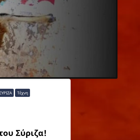
ΣΥΡΙΖΑ
Τέχνη
του Σύριζα!