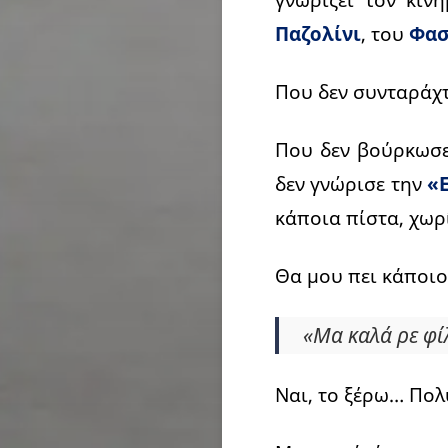
Παζολίνι
, του
Φασ
Που δεν συνταράχ
Που δεν βούρκωσ
δεν γνώρισε την
«
κάποια πίστα, χωρ
Θα μου πει κάποιο
«Μα καλά ρε φίλ
Ναι, το ξέρω… Πολύ