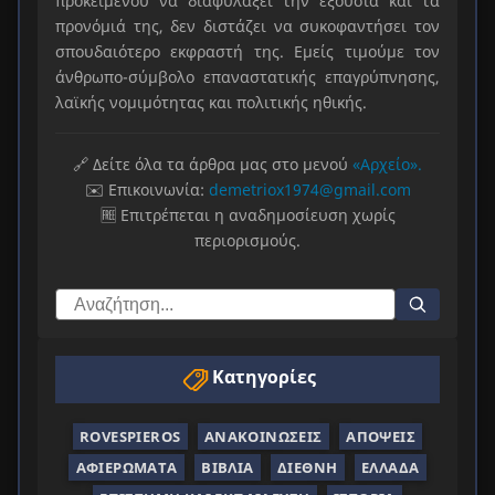
προκειμένου να διαφυλάξει την εξουσία και τα
προνόμιά της, δεν διστάζει να συκοφαντήσει τον
σπουδαιότερο εκφραστή της. Εμείς τιμούμε τον
άνθρωπο-σύμβολο επαναστατικής επαγρύπνησης,
λαϊκής νομιμότητας και πολιτικής ηθικής.
🔗 Δείτε όλα τα άρθρα μας στο μενού
«Αρχείο».
✉️ Επικοινωνία:
demetriox1974@gmail.com
🆓 Επιτρέπεται η αναδημοσίευση χωρίς
περιορισμούς.
Κατηγορίες
ROVESPIEROS
ΑΝΑΚΟΙΝΏΣΕΙΣ
ΑΠΌΨΕΙΣ
ΑΦΙΕΡΏΜΑΤΑ
ΒΙΒΛΊΑ
ΔΙΕΘΝΉ
ΕΛΛΆΔΑ