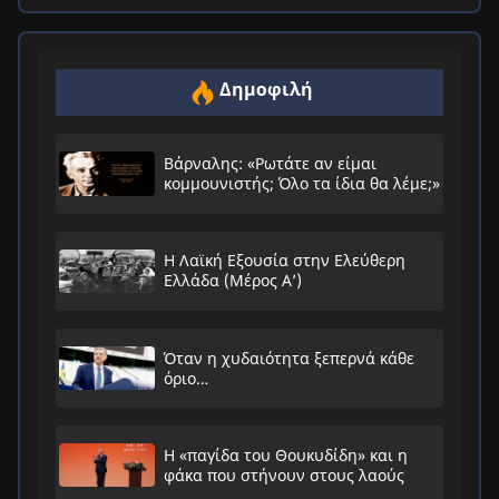
Δημοφιλή
Βάρναλης: «Ρωτάτε αν είμαι
κομμουνιστής; Όλο τα ίδια θα λέμε;»
Η Λαϊκή Εξουσία στην Ελεύθερη
Ελλάδα (Μέρος Α’)
Όταν η χυδαιότητα ξεπερνά κάθε
όριο…
Η «παγίδα του Θουκυδίδη» και η
φάκα που στήνουν στους λαούς