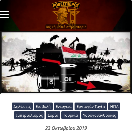
Ταξική ματιά στην Ιστορία
Δηλώσεις
Εισβολή
Ενέργεια
Ερντογάν Ταγίπ
ΗΠΑ
Ιμπεριαλισμός
Συρία
Τουρκία
Υδρογονάνθρακες
23 Οκτωβρίου 2019