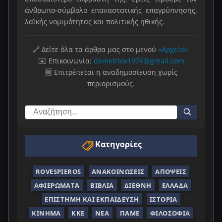
άνθρωπο-σύμβολο επαναστατικής επαγρύπνησης,
λαϊκής νομιμότητας και πολιτικής ηθικής.
🔗 Δείτε όλα τα άρθρα μας στο μενού
«Αρχείο».
✉️ Επικοινωνία:
demetriox1974@gmail.com
🆓 Επιτρέπεται η αναδημοσίευση χωρίς
περιορισμούς.
Κατηγορίες
ROVESPIEROS
ΑΝΑΚΟΙΝΏΣΕΙΣ
ΑΠΌΨΕΙΣ
ΑΦΙΕΡΏΜΑΤΑ
ΒΙΒΛΊΑ
ΔΙΕΘΝΉ
ΕΛΛΆΔΑ
ΕΠΙΣΤΉΜΗ ΚΑΙ ΕΚΠΑΊΔΕΥΣΗ
ΙΣΤΟΡΊΑ
ΚΊΝΗΜΑ
ΚΚΕ
ΝΈΑ
ΠΑΜΕ
ΦΙΛΟΣΟΦΊΑ