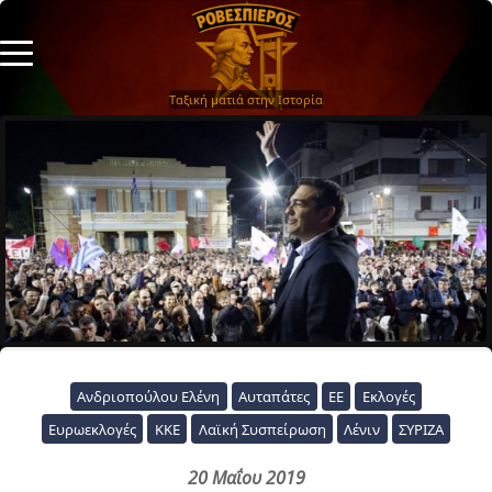
Ταξική ματιά στην Ιστορία
Ανδριοπούλου Ελένη
Αυταπάτες
ΕΕ
Εκλογές
Ευρωεκλογές
ΚΚΕ
Λαϊκή Συσπείρωση
Λένιν
ΣΥΡΙΖΑ
20 Μαΐου 2019