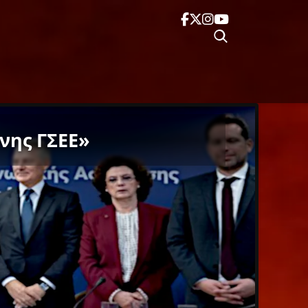
νης ΓΣΕΕ»