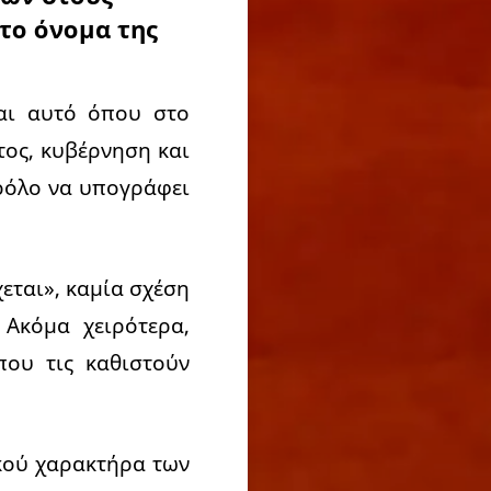
το όνομα της
αι αυτό όπου στο
τος, κυβέρνηση και
ρόλο να υπογράφει
εται», καμία σχέση
 Ακόμα χειρότερα,
που τις καθιστούν
ικού χαρακτήρα των