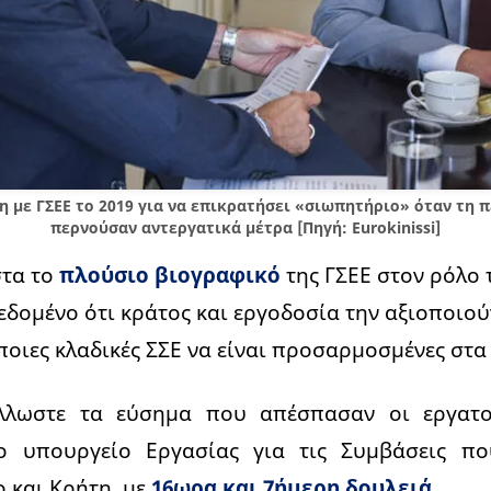
 με ΓΣΕΕ το 2019 για να επικρατήσει «σιωπητήριο» όταν τη π
περνούσαν αντεργατικά μέτρα [Πηγή: Eurokinissi]
τα το
πλούσιο βιογραφικό
της ΓΣΕΕ στον ρόλο 
δεδομένο ότι κράτος και εργοδοσία την αξιοποιο
ποιες κλαδικές ΣΣΕ να είναι προσαρμοσμένες στα
άλλωστε τα εύσημα που απέσπασαν οι εργατο
 υπουργείο Εργασίας για τις Συμβάσεις π
ο και Κρήτη, με
16ωρα και 7ήμερη δουλειά.