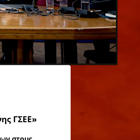
ης ΓΣΕΕ»
λων στους