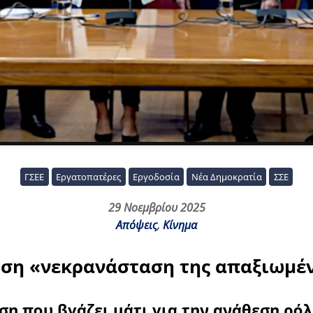
ΓΣΕΕ
Εργατοπατέρες
Εργοδοσία
Νέα Δημοκρατία
ΣΣΕ
29 Νοεμβρίου 2025
Απόψεις
,
Κίνημα
ηση «νεκρανάσταση της απαξιωμέν
η που βγάζει μάτι για την ανάθεση ρό