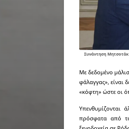
Συνάντηση Μητσοτάκη
Με δεδομένο μάλισ
φάλαγγας», είναι 
«κόφτη» ώστε οι ό
Υπενθυμίζονται 
πρόσφατα από το
ξενοδοχεία σε Ρόδ