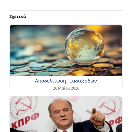
Σχετικά
Αποδελτίωση ….αδιεξόδων
26 Μαΐου 2026