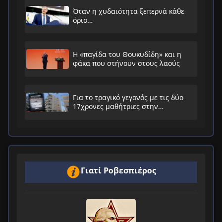
Όταν η χυδαιότητα ξεπερνά κάθε
όριο…
Η «παγίδα του Θουκυδίδη» και η
φάκα που στήνουν στους λαούς
Για το τραγικό γεγονός με τις δύο
17χρονες μαθήτριες στην
Ηλιούπολη
Γιατί Ροβεσπιέρος