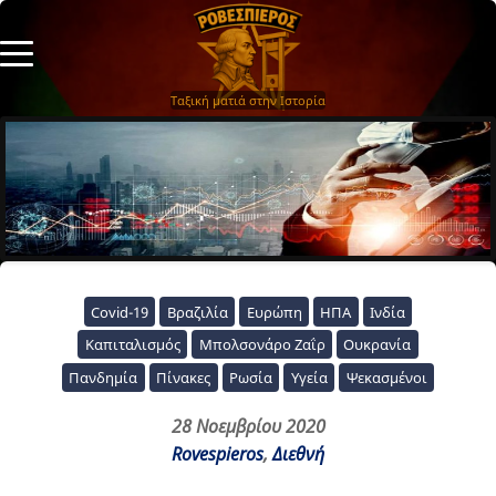
Ταξική ματιά στην Ιστορία
Covid-19
Βραζιλία
Ευρώπη
ΗΠΑ
Ινδία
Καπιταλισμός
Μπολσονάρο Ζαΐρ
Ουκρανία
Πανδημία
Πίνακες
Ρωσία
Υγεία
Ψεκασμένοι
28 Νοεμβρίου 2020
Rovespieros
,
Διεθνή