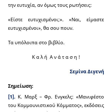
την ευτυχία, αν όμως τους ρωτήσεις:
«Είστε ευτυχισμένοι;». «Ναι, είμαστε
ευτυχισμένοι», θα σου πουν.
Τα υπόλοιπα στο βιβλίο.
Κ α λ ή Α ν ά τ α σ η !
Σεμίνα Διγενή
Σημείωση:
[1].
Κ. Μαρξ – Φρ. Ενγκελς: «Μανιφέστο
του Κομμουνιστικού Κόμματος», εκδόσεις