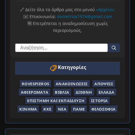
🔗 Δείτε όλα τα άρθρα μας στο μενού
«Αρχείο».
✉️ Επικοινωνία:
demetriox1974@gmail.com
🆓 Επιτρέπεται η αναδημοσίευση χωρίς
περιορισμούς.
Κατηγορίες
ROVESPIEROS
ΑΝΑΚΟΙΝΏΣΕΙΣ
ΑΠΌΨΕΙΣ
ΑΦΙΕΡΏΜΑΤΑ
ΒΙΒΛΊΑ
ΔΙΕΘΝΉ
ΕΛΛΆΔΑ
ΕΠΙΣΤΉΜΗ ΚΑΙ ΕΚΠΑΊΔΕΥΣΗ
ΙΣΤΟΡΊΑ
ΚΊΝΗΜΑ
ΚΚΕ
ΝΈΑ
ΠΑΜΕ
ΦΙΛΟΣΟΦΊΑ