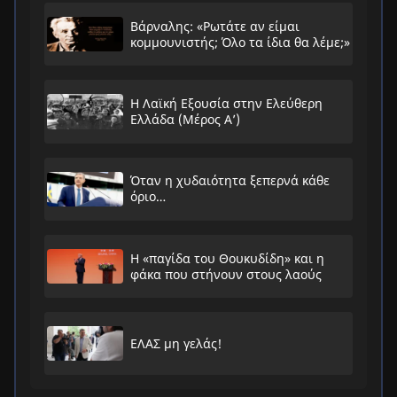
Βάρναλης: «Ρωτάτε αν είμαι
κομμουνιστής; Όλο τα ίδια θα λέμε;»
Η Λαϊκή Εξουσία στην Ελεύθερη
Ελλάδα (Μέρος Α’)
Όταν η χυδαιότητα ξεπερνά κάθε
όριο…
Η «παγίδα του Θουκυδίδη» και η
φάκα που στήνουν στους λαούς
ΕΛΑΣ μη γελάς!