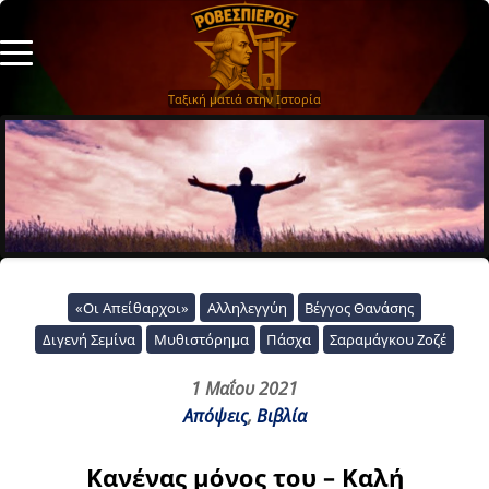
Ταξική ματιά στην Ιστορία
«Οι Απείθαρχοι»
Αλληλεγγύη
Βέγγος Θανάσης
Διγενή Σεμίνα
Μυθιστόρημα
Πάσχα
Σαραμάγκου Ζοζέ
1 Μαΐου 2021
Απόψεις
,
Βιβλία
Κανένας μόνος του – Καλή