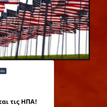
νδα
ται τις ΗΠΑ!