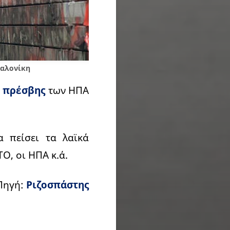
σαλονίκη
 πρέσβης
των ΗΠΑ
α πείσει τα λαϊκά
Ο, οι ΗΠΑ κ.ά.
Πηγή:
Ριζοσπάστης