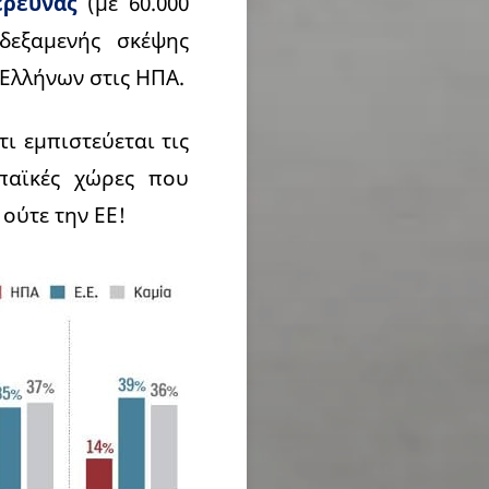
έρευνας
(με 60.000
δεξαμενής σκέψης
 Ελλήνων στις ΗΠΑ.
ι εμπιστεύεται τις
παϊκές χώρες που
 ούτε την ΕΕ!