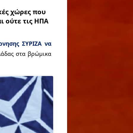
κές χώρες που
ι ούτε τις ΗΠΑ
ρνησης ΣΥΡΙΖΑ να
λάδας στα βρώμικα