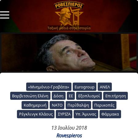
Ταξική ματιά στην Ιστορία
«Μνημόνιο-Γραβάτα»
Eurogroup
ΑΝΕΛ
Βαρβιτσιώτη Ελένη
Δόση
ΕΕ
Εξοπλισμοί
Επιτήρηση
Καθημερινή
ΝΑΤΟ
Περίθαλψη
Περικοπές
Ρέγκλινγκ Κλάους
ΣΥΡΙΖΑ
Υπ. Άμυνας
Φάρμακα
13 Ιουλίου 2018
Rovespieros