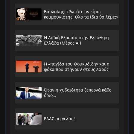
Βάρναλης: «Ρωτάτε αν είμαι
κομμουνιστής; Όλο τα ίδια θα λέμε;»
Η Λαϊκή Εξουσία στην Ελεύθερη
Ελλάδα (Μέρος Α’)
Η «παγίδα του Θουκυδίδη» και η
φάκα που στήνουν στους λαούς
Όταν η χυδαιότητα ξεπερνά κάθε
όριο…
ΕΛΑΣ μη γελάς!