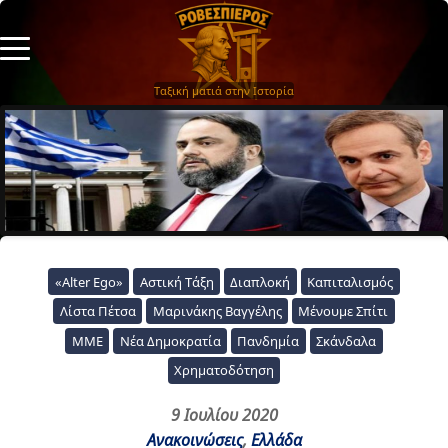
Ταξική ματιά στην Ιστορία
«Alter Ego»
Αστική Τάξη
Διαπλοκή
Καπιταλισμός
Λίστα Πέτσα
Μαρινάκης Βαγγέλης
Μένουμε Σπίτι
ΜΜΕ
Νέα Δημοκρατία
Πανδημία
Σκάνδαλα
Χρηματοδότηση
9 Ιουλίου 2020
Ανακοινώσεις
,
Ελλάδα