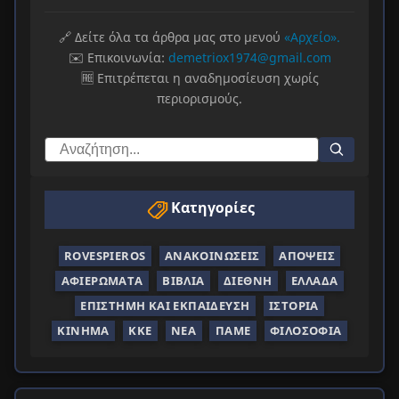
🔗 Δείτε όλα τα άρθρα μας στο μενού
«Αρχείο».
✉️ Επικοινωνία:
demetriox1974@gmail.com
🆓 Επιτρέπεται η αναδημοσίευση χωρίς
περιορισμούς.
Κατηγορίες
ROVESPIEROS
ΑΝΑΚΟΙΝΏΣΕΙΣ
ΑΠΌΨΕΙΣ
ΑΦΙΕΡΏΜΑΤΑ
ΒΙΒΛΊΑ
ΔΙΕΘΝΉ
ΕΛΛΆΔΑ
ΕΠΙΣΤΉΜΗ ΚΑΙ ΕΚΠΑΊΔΕΥΣΗ
ΙΣΤΟΡΊΑ
ΚΊΝΗΜΑ
ΚΚΕ
ΝΈΑ
ΠΑΜΕ
ΦΙΛΟΣΟΦΊΑ