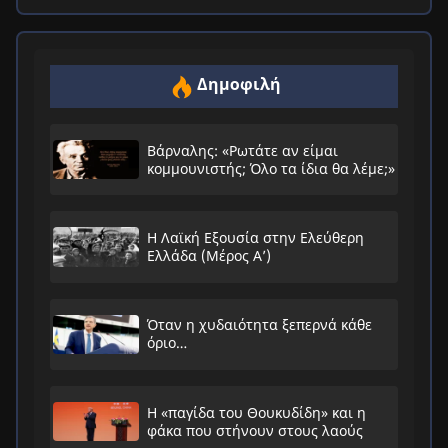
Δημοφιλή
Βάρναλης: «Ρωτάτε αν είμαι
κομμουνιστής; Όλο τα ίδια θα λέμε;»
Η Λαϊκή Εξουσία στην Ελεύθερη
Ελλάδα (Μέρος Α’)
Όταν η χυδαιότητα ξεπερνά κάθε
όριο…
Η «παγίδα του Θουκυδίδη» και η
φάκα που στήνουν στους λαούς