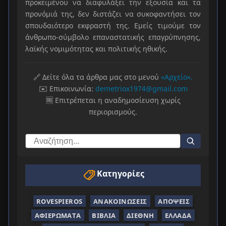
προκειμένου να διαφυλάξει την εξουσία και τα
προνόμιά της, δεν διστάζει να συκοφαντήσει τον
σπουδαιότερο εκφραστή της. Εμείς τιμούμε τον
άνθρωπο-σύμβολο επαναστατικής επαγρύπνησης,
λαϊκής νομιμότητας και πολιτικής ηθικής.
🔗 Δείτε όλα τα άρθρα μας στο μενού
«Αρχείο».
✉️ Επικοινωνία:
demetriox1974@gmail.com
🆓 Επιτρέπεται η αναδημοσίευση χωρίς
περιορισμούς.
Κατηγορίες
ROVESPIEROS
ΑΝΑΚΟΙΝΏΣΕΙΣ
ΑΠΌΨΕΙΣ
ΑΦΙΕΡΏΜΑΤΑ
ΒΙΒΛΊΑ
ΔΙΕΘΝΉ
ΕΛΛΆΔΑ