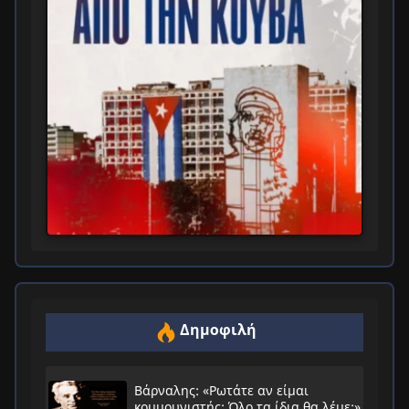
Δημοφιλή
Βάρναλης: «Ρωτάτε αν είμαι
κομμουνιστής; Όλο τα ίδια θα λέμε;»