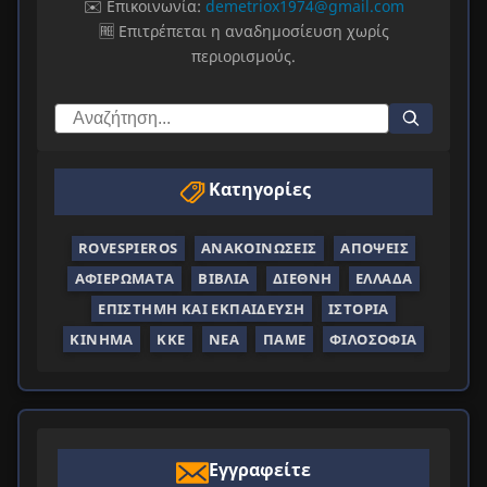
✉️ Επικοινωνία:
demetriox1974@gmail.com
🆓 Επιτρέπεται η αναδημοσίευση χωρίς
περιορισμούς.
Κατηγορίες
ROVESPIEROS
ΑΝΑΚΟΙΝΏΣΕΙΣ
ΑΠΌΨΕΙΣ
ΑΦΙΕΡΏΜΑΤΑ
ΒΙΒΛΊΑ
ΔΙΕΘΝΉ
ΕΛΛΆΔΑ
ΕΠΙΣΤΉΜΗ ΚΑΙ ΕΚΠΑΊΔΕΥΣΗ
ΙΣΤΟΡΊΑ
ΚΊΝΗΜΑ
ΚΚΕ
ΝΈΑ
ΠΑΜΕ
ΦΙΛΟΣΟΦΊΑ
Εγγραφείτε