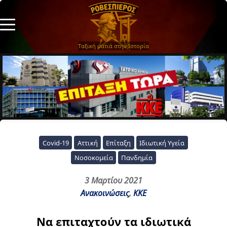
Ταξική ματιά στην Ιστορία
Covid-19
Αττική
Επίταξη
Ιδιωτική Υγεία
Νοσοκομεία
Πανδημία
3 Μαρτίου 2021
Ανακοινώσεις
,
ΚΚΕ
Να επιταχτούν τα ιδιωτικά