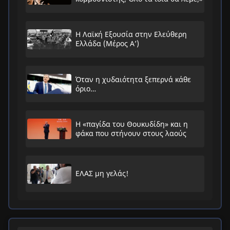
Η Λαϊκή Εξουσία στην Ελεύθερη
Ελλάδα (Μέρος Α’)
Όταν η χυδαιότητα ξεπερνά κάθε
όριο…
Η «παγίδα του Θουκυδίδη» και η
φάκα που στήνουν στους λαούς
ΕΛΑΣ μη γελάς!