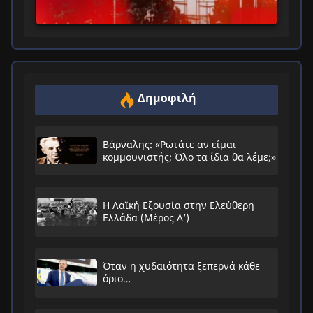
Δημοφιλή
Βάρναλης: «Ρωτάτε αν είμαι
κομμουνιστής; Όλο τα ίδια θα λέμε;»
Η Λαϊκή Εξουσία στην Ελεύθερη
Ελλάδα (Μέρος Α’)
Όταν η χυδαιότητα ξεπερνά κάθε
όριο…