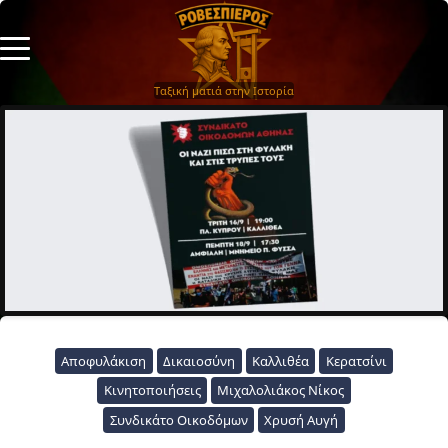
Ταξική ματιά στην Ιστορία
Αποφυλάκιση
Δικαιοσύνη
Καλλιθέα
Κερατσίνι
Κινητοποιήσεις
Μιχαλολιάκος Νίκος
Συνδικάτο Οικοδόμων
Χρυσή Αυγή