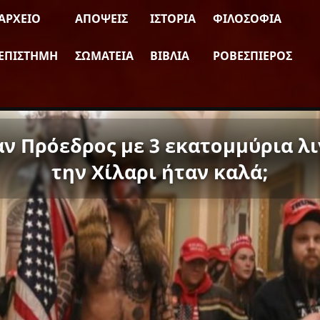
ΑΡΧΕΊΟ
ΑΠΌΨΕΙΣ
ΙΣΤΟΡΊΑ
ΦΙΛΟΣΟΦΊΑ
ΕΠΙΣΤΉΜΗ
ΣΩΜΑΤΕΊΑ
ΒΙΒΛΊΑ
ΡΟΒΕΣΠΙΈΡΟΣ
αν Πρόεδρος με 3 εκατομμύρια λ
την Χίλαρι ήταν καλά;