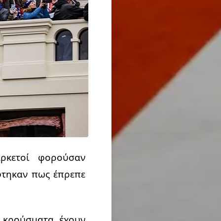
αρκετοί φορούσαν
φτηκαν πως έπρεπε
ά κρούσματα έχουν