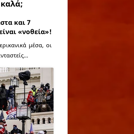
 καλά;
στα και 7
είναι «νοθεία»!
ρικανικά μέσα, οι
ανταστείς…