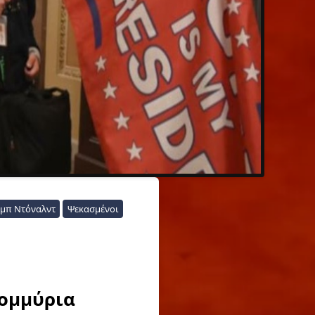
μπ Ντόναλντ
Ψεκασμένοι
τομμύρια