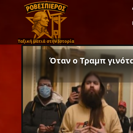
Ταξική ματιά στην Ιστορία
Όταν ο Τραμπ γινότ