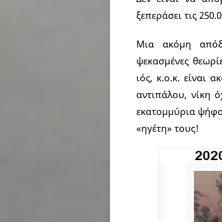
ξεπεράσει τις 250.
Μια ακόμη απόδ
ψεκασμένες θεωρί
ιός, κ.ο.κ. είναι
αντιπάλου, νίκη 
εκατομμύρια ψήφου
«ηγέτη» τους!