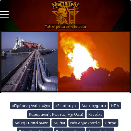
Ταξική ματιά στην Ιστορία
«Πράσινη Ανάπτυξη»
«Ρεπόρτερ»
Δυστυχήματα
ΗΠΑ
Καραμανλής Κώστας (Αχιλλέα)
Κεντάκι
Λαϊκή Συσπείρωση
Λιμάνι
Νέα Δημοκρατία
Πάτρα