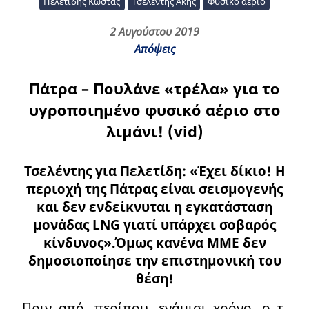
Πελετίδης Κώστας
Τσελέντης Άκης
Φυσικό αέριο
2 Αυγούστου 2019
Απόψεις
Πάτρα – Πουλάνε «τρέλα» για το
υγροποιημένο φυσικό αέριο στο
λιμάνι! (vid)
Τσελέντης για Πελετίδη: «Έχει δίκιο! Η
περιοχή της Πάτρας είναι σεισμογενής
και δεν ενδείκνυται η εγκατάσταση
μονάδας LNG γιατί υπάρχει σοβαρός
κίνδυνος».Όμως κανένα ΜΜΕ δεν
δημοσιοποίησε την επιστημονική του
θέση!
Πριν από, περίπου, ενάμισι χρόνο, ο τ.