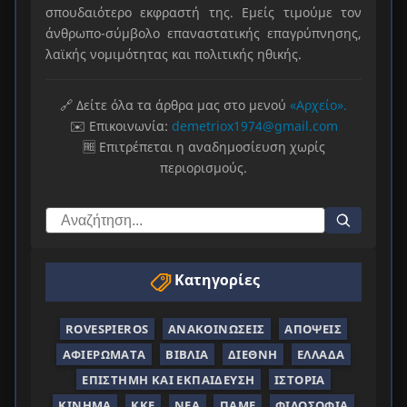
σπουδαιότερο εκφραστή της. Εμείς τιμούμε τον
άνθρωπο-σύμβολο επαναστατικής επαγρύπνησης,
λαϊκής νομιμότητας και πολιτικής ηθικής.
🔗 Δείτε όλα τα άρθρα μας στο μενού
«Αρχείο».
✉️ Επικοινωνία:
demetriox1974@gmail.com
🆓 Επιτρέπεται η αναδημοσίευση χωρίς
περιορισμούς.
Κατηγορίες
ROVESPIEROS
ΑΝΑΚΟΙΝΏΣΕΙΣ
ΑΠΌΨΕΙΣ
ΑΦΙΕΡΏΜΑΤΑ
ΒΙΒΛΊΑ
ΔΙΕΘΝΉ
ΕΛΛΆΔΑ
ΕΠΙΣΤΉΜΗ ΚΑΙ ΕΚΠΑΊΔΕΥΣΗ
ΙΣΤΟΡΊΑ
ΚΊΝΗΜΑ
ΚΚΕ
ΝΈΑ
ΠΑΜΕ
ΦΙΛΟΣΟΦΊΑ