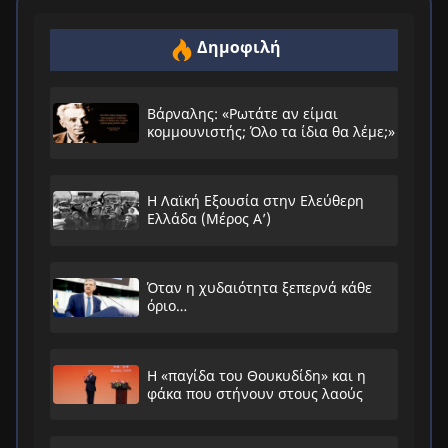
Δημοφιλή
Βάρναλης: «Ρωτάτε αν είμαι
κομμουνιστής; Όλο τα ίδια θα λέμε;»
Η Λαϊκή Εξουσία στην Ελεύθερη
Ελλάδα (Μέρος Α’)
Όταν η χυδαιότητα ξεπερνά κάθε
όριο…
Η «παγίδα του Θουκυδίδη» και η
φάκα που στήνουν στους λαούς