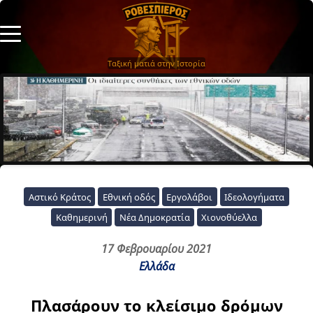
Ταξική ματιά στην Ιστορία
Αστικό Κράτος
Εθνική οδός
Εργολάβοι
Ιδεολογήματα
Καθημερινή
Νέα Δημοκρατία
Χιονοθύελλα
17 Φεβρουαρίου 2021
Ελλάδα
Πλασάρουν το κλείσιμο δρόμων