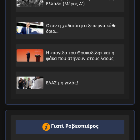
Ελλάδα (Μέρος Α’)
Όταν η χυδαιότητα ξεπερνά κάθε
όριο…
Η «παγίδα του Θουκυδίδη» και η
φάκα που στήνουν στους λαούς
ΕΛΑΣ μη γελάς!
Γιατί Ροβεσπιέρος