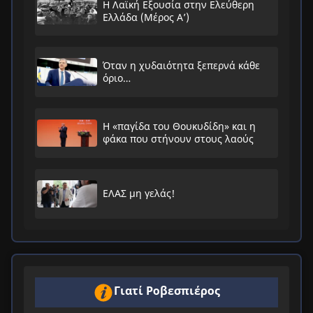
Η Λαϊκή Εξουσία στην Ελεύθερη
Ελλάδα (Μέρος Α’)
Όταν η χυδαιότητα ξεπερνά κάθε
όριο…
Η «παγίδα του Θουκυδίδη» και η
φάκα που στήνουν στους λαούς
ΕΛΑΣ μη γελάς!
Γιατί Ροβεσπιέρος