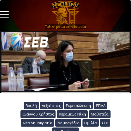
Ταξική ματιά στην Ιστορία
Βουλή
Δεξιότητες
Εκμετάλλευση
ΕΠΑΛ
Ιωάννου Χρήστος
Κεραμέως Νίκη
Μαθητεία
Νέα Δημοκρατία
Νομοσχέδιο
Ομιλία
ΣΕΒ