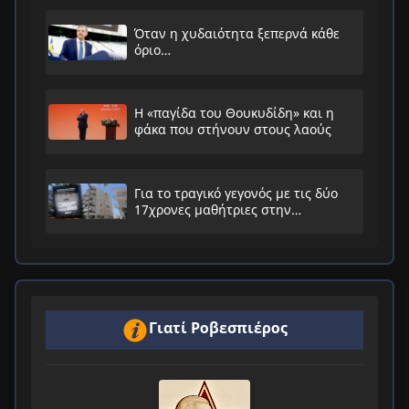
Όταν η χυδαιότητα ξεπερνά κάθε
όριο…
Η «παγίδα του Θουκυδίδη» και η
φάκα που στήνουν στους λαούς
Για το τραγικό γεγονός με τις δύο
17χρονες μαθήτριες στην
Ηλιούπολη
Γιατί Ροβεσπιέρος