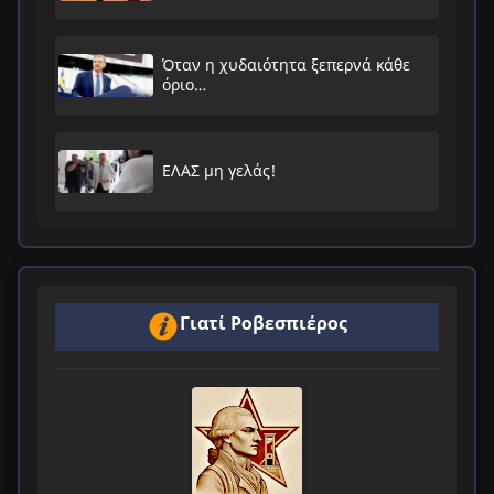
Όταν η χυδαιότητα ξεπερνά κάθε
όριο…
ΕΛΑΣ μη γελάς!
Γιατί Ροβεσπιέρος