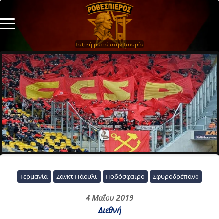
Ταξική ματιά στην Ιστορία
Γερμανία
Ζανκτ Πάουλι
Ποδόσφαιρο
Σφυροδρέπανο
4 Μαΐου 2019
Διεθνή