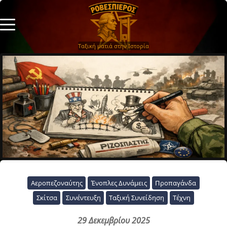
Ταξική ματιά στην Ιστορία
Αεροπεζοναύτης
Ένοπλες Δυνάμεις
Προπαγάνδα
Σκίτσα
Συνέντευξη
Ταξική Συνείδηση
Τέχνη
29 Δεκεμβρίου 2025