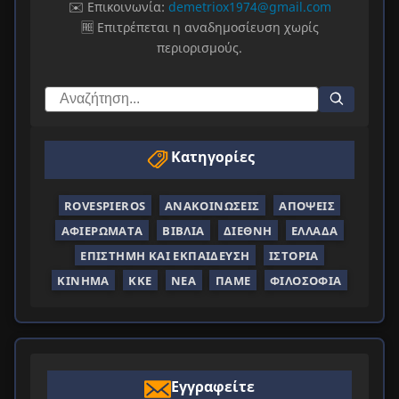
✉️ Επικοινωνία:
demetriox1974@gmail.com
🆓 Επιτρέπεται η αναδημοσίευση χωρίς
περιορισμούς.
Κατηγορίες
ROVESPIEROS
ΑΝΑΚΟΙΝΏΣΕΙΣ
ΑΠΌΨΕΙΣ
ΑΦΙΕΡΏΜΑΤΑ
ΒΙΒΛΊΑ
ΔΙΕΘΝΉ
ΕΛΛΆΔΑ
ΕΠΙΣΤΉΜΗ ΚΑΙ ΕΚΠΑΊΔΕΥΣΗ
ΙΣΤΟΡΊΑ
ΚΊΝΗΜΑ
ΚΚΕ
ΝΈΑ
ΠΑΜΕ
ΦΙΛΟΣΟΦΊΑ
Εγγραφείτε