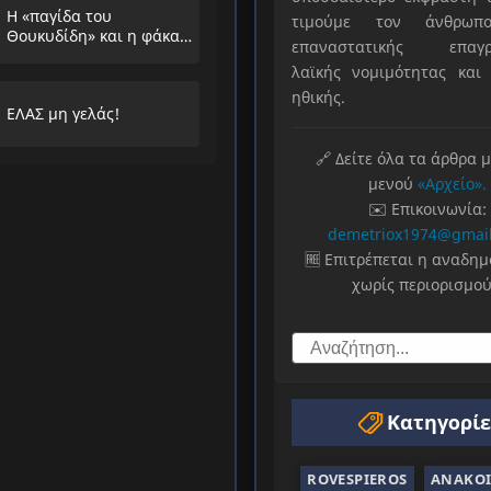
Η «παγίδα του
τιμούμε τον άνθρωπο
Θουκυδίδη» και η φάκα
επαναστατικής επαγρ
που στήνουν στους
λαϊκής νομιμότητας και 
λαούς
ηθικής.
ΕΛΑΣ μη γελάς!
🔗 Δείτε όλα τα άρθρα 
μενού
«Αρχείο».
✉️ Επικοινωνία:
demetriox1974@gmai
🆓 Επιτρέπεται η αναδη
χωρίς περιορισμού
Κατηγορίε
ROVESPIEROS
ΑΝΑΚΟΙ