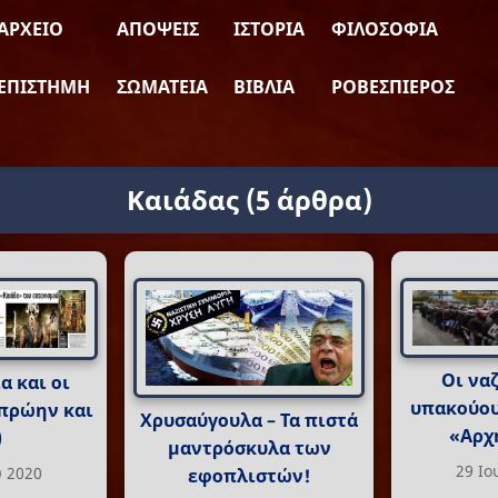
ΑΡΧΕΊΟ
ΑΠΌΨΕΙΣ
ΙΣΤΟΡΊΑ
ΦΙΛΟΣΟΦΊΑ
ΕΠΙΣΤΉΜΗ
ΣΩΜΑΤΕΊΑ
ΒΙΒΛΊΑ
ΡΟΒΕΣΠΙΈΡΟΣ
Καιάδας
(5 άρθρα)
Οι να
α και οι
υπακούου
(πρώην και
Χρυσαύγουλα – Τα πιστά
«Αρχη
)
μαντρόσκυλα των
29 Ιο
υ 2020
εφοπλιστών!