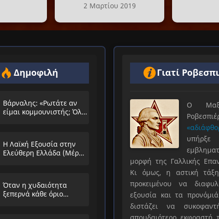
2 Μαρτίου 2019
Δημοφιλή
Γιατί Ροβεσπ
Βάρναλης: «Ρωτάτε αν
Ο Μαξιμ
είμαι κομμουνιστής; Όλο
Ροβεσπ
τα ίδια θα λέμε;»
«αδιάφθο
υπήρ
Η Λαϊκή Εξουσία στην
εμβληματ
Ελεύθερη Ελλάδα (Μέρος
μορφή της Γαλλικής Επα
Α’)
Κι όμως, η αστική τάξη
προκειμένου να διαφυλ
Όταν η χυδαιότητα
ξεπερνά κάθε όριο…
εξουσία και τα προνόμιά
διστάζει να συκοφαντ
σπουδαιότερο εκφραστή τ