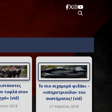
ζιστόκοτες
Το πιο σιχαμερό φιδάκι –
ν τυφλά στον
«υπηρετριούλα» του
γό» (vid)
συστήματος! (vid)
υνίου 2018
27 Απριλίου 2018