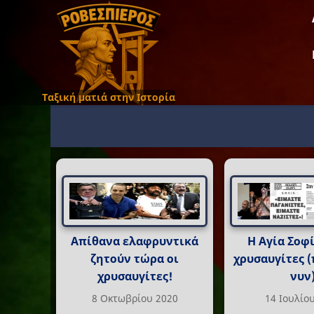
Ταξική ματιά στην Ιστορία
Απίθανα ελαφρυντικά
Η Αγία Σοφί
ζητούν τώρα οι
χρυσαυγίτες 
χρυσαυγίτες!
νυν
8 Οκτωβρίου 2020
14 Ιουλίο