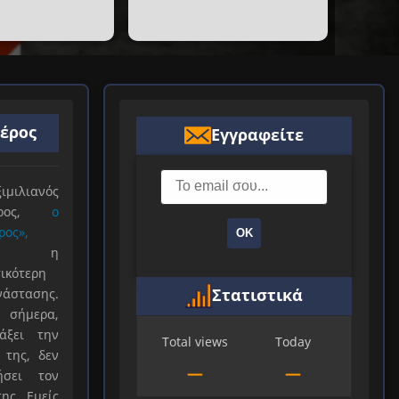
ιέρος
Εγγραφείτε
ιλιανός
ιέρος,
ο
ρος»,
ΟΚ
ξε η
ικότερη
Στατιστικά
νάστασης.
 σήμερα,
άξει την
Total views
Today
 της, δεν
—
—
ήσει τον
ης. Εμείς