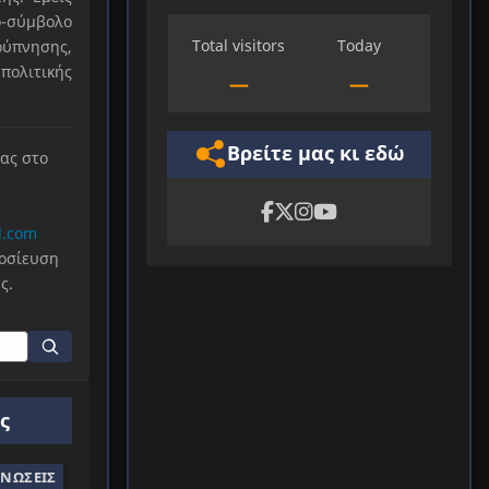
-σύμβολο
Total visitors
Today
ύπνησης,
πολιτικής
—
—
Βρείτε μας κι εδώ
μας στο
l.com
μοσίευση
ς.
ς
ΝΏΣΕΙΣ