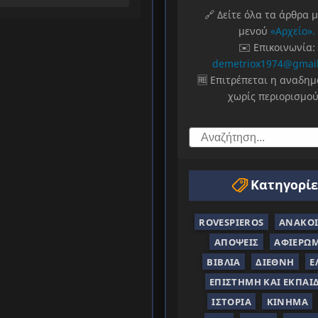
🔗 Δείτε όλα τα άρθρα 
μενού
«Αρχείο».
✉️ Επικοινωνία:
demetriox1974@gmai
🆓 Επιτρέπεται η αναδη
χωρίς περιορισμού
Κατηγορίε
ROVESPIEROS
ΑΝΑΚΟΙ
ΑΠΌΨΕΙΣ
ΑΦΙΕΡΏ
ΒΙΒΛΊΑ
ΔΙΕΘΝΉ
Ε
ΕΠΙΣΤΉΜΗ ΚΑΙ ΕΚΠΑΊ
ΙΣΤΟΡΊΑ
ΚΊΝΗΜΑ