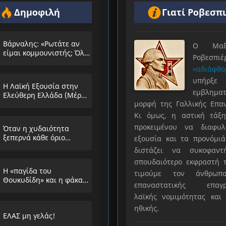
Δημοφιλή
Γιατί Ροβεσπ
Βάρναλης: «Ρωτάτε αν
Ο Μαξιμ
είμαι κομμουνιστής; Όλο
Ροβεσπ
τα ίδια θα λέμε;»
«αδιάφθο
υπήρ
Η Λαϊκή Εξουσία στην
εμβληματ
Ελεύθερη Ελλάδα (Μέρος
μορφή της Γαλλικής Επα
Α’)
Κι όμως, η αστική τάξη
προκειμένου να διαφυλ
Όταν η χυδαιότητα
ξεπερνά κάθε όριο…
εξουσία και τα προνόμιά
διστάζει να συκοφαντ
σπουδαιότερο εκφραστή τ
Η «παγίδα του
τιμούμε τον άνθρωπο
Θουκυδίδη» και η φάκα
επαναστατικής επαγρ
που στήνουν στους
λαϊκής νομιμότητας και 
λαούς
ηθικής.
ΕΛΑΣ μη γελάς!