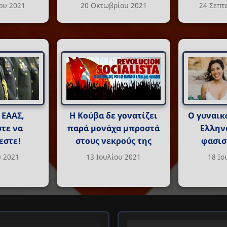
ου 2021
20 Οκτωβρίου 2021
24 Σεπτ
 ΕΑΑΣ,
Η Κούβα δε γονατίζει
Ο γυναικ
τε να
παρά μονάχα μπροστά
Ελληνα
εστε!
στους νεκρούς της
φασισ
υ 2021
13 Ιουλίου 2021
18 Ιο