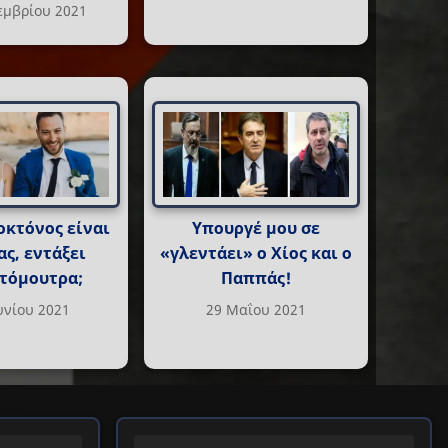
εμβρίου 2021
οκτόνος είναι
Υπουργέ μου σε
ς, εντάξει
«γλεντάει» ο Χίος και ο
τόμουτρα;
Παππάς!
υνίου 2021
29 Μαΐου 2021