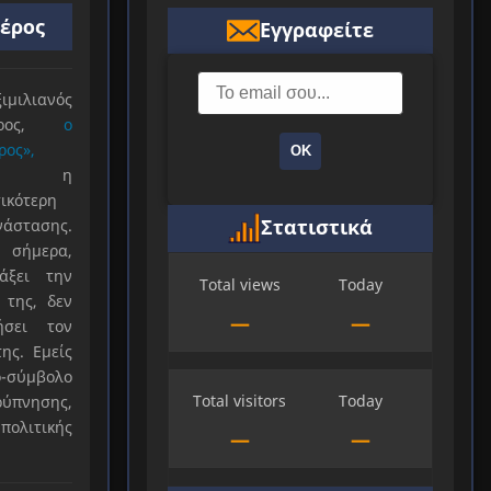
ιέρος
Εγγραφείτε
ιλιανός
ιέρος,
ο
ρος»,
ΟΚ
ξε η
ικότερη
Στατιστικά
νάστασης.
 σήμερα,
άξει την
Total views
Today
 της, δεν
—
—
ήσει τον
ης. Εμείς
-σύμβολο
Total visitors
Today
ύπνησης,
πολιτικής
—
—