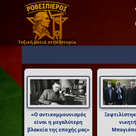
Ταξική ματιά στην Ιστορία
«Ο αντικομμουνισμός
Ξεφτιλίστηκ
είναι η μεγαλύτερη
νικητή
βλακεία της εποχής μας»
Μπογιόπο