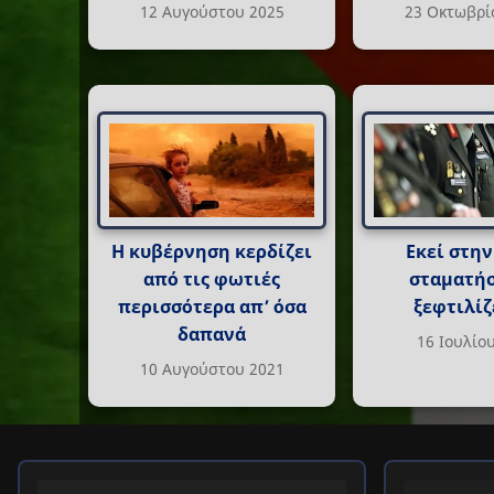
12 Αυγούστου 2025
23 Οκτωβρί
Η κυβέρνηση κερδίζει
Εκεί στην
από τις φωτιές
σταματήσ
περισσότερα απ’ όσα
ξεφτιλίζ
δαπανά
16 Ιουλίο
10 Αυγούστου 2021