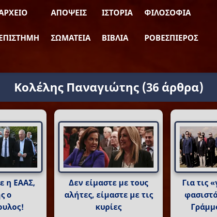
ΑΡΧΕΊΟ
ΑΠΌΨΕΙΣ
ΙΣΤΟΡΊΑ
ΦΙΛΟΣΟΦΊΑ
ΕΠΙΣΤΉΜΗ
ΣΩΜΑΤΕΊΑ
ΒΙΒΛΊΑ
ΡΟΒΕΣΠΙΈΡΟΣ
Κολέλης Παναγιώτης
(36 άρθρα)
ε η ΕΑΑΣ,
Δεν είμαστε με τους
Για τις 
ς ο
αλήτες, είμαστε με τις
φασιστ
υλος!
κυρίες
Γράμμο