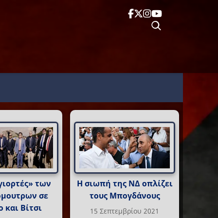
«γιορτές» των
Η σιωπή της ΝΔ οπλίζει
όμουτρων σε
τους Μπογδάνους
 και Βίτσι
15 Σεπτεμβρίου 2021