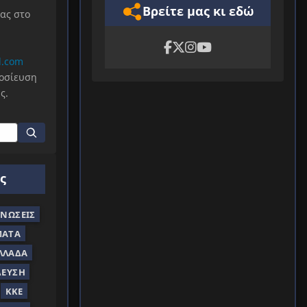
Βρείτε μας κι εδώ
μας στο
l.com
μοσίευση
ς.
ς
ΝΏΣΕΙΣ
ΜΑΤΑ
ΛΛΆΔΑ
ΔΕΥΣΗ
ΚΚΕ