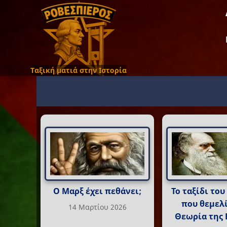
Ταξική ματιά στην Ιστορία
Ο Μαρξ έχει πεθάνει;
Το ταξίδι το
που θεμελ
14 Μαρτίου 2026
Θεωρία της 