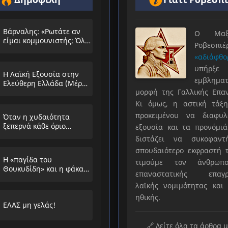
Βάρναλης: «Ρωτάτε αν
Ο Μαξιμ
είμαι κομμουνιστής; Όλο
Ροβεσπ
τα ίδια θα λέμε;»
«αδιάφθο
υπήρ
Η Λαϊκή Εξουσία στην
εμβληματ
Ελεύθερη Ελλάδα (Μέρος
μορφή της Γαλλικής Επα
Α’)
Κι όμως, η αστική τάξη
προκειμένου να διαφυλ
Όταν η χυδαιότητα
ξεπερνά κάθε όριο…
εξουσία και τα προνόμιά
διστάζει να συκοφαντ
σπουδαιότερο εκφραστή τ
Η «παγίδα του
τιμούμε τον άνθρωπο
Θουκυδίδη» και η φάκα
επαναστατικής επαγρ
που στήνουν στους
λαϊκής νομιμότητας και 
λαούς
ηθικής.
ΕΛΑΣ μη γελάς!
🔗 Δείτε όλα τα άρθρα 