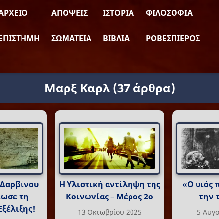
ΑΡΧΕΊΟ
ΑΠΌΨΕΙΣ
ΙΣΤΟΡΊΑ
ΦΙΛΟΣΟΦΊΑ
ΕΠΙΣΤΉΜΗ
ΣΩΜΑΤΕΊΑ
ΒΙΒΛΊΑ
ΡΟΒΕΣΠΙΈΡΟΣ
Μαρξ Καρλ
(37 άρθρα)
υ Δαρβίνου
Η Υλιστική αντίληψη της
«Ο υιός 
ίωσε τη
Κοινωνίας – Μέρος 2ο
την 
Εξέλιξης!
13 Οκτωβρίου 2025
5 Αυγ