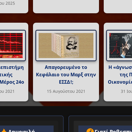
ου 2025
 επιστήμη
Απαγορευμένο το
Η «άγνωσ
τικής
Κεφάλαιο του Μαρξ στην
της 
 Μέρος 24ο
ΕΣΣΔ!;
Οικονομία
ου 2021
15 Αυγούστου 2021
31 Ιο
Δημοφιλή
Γιατί Ροβεσπ