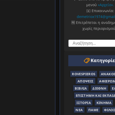
μενού
«Αρχείο».
✉️ Επικοινωνία:
demetriox1974@gmai
🆓 Επιτρέπεται η αναδη
χωρίς περιορισμού
Κατηγορίε
ROVESPIEROS
ΑΝΑΚΟΙ
ΑΠΌΨΕΙΣ
ΑΦΙΕΡΏ
ΒΙΒΛΊΑ
ΔΙΕΘΝΉ
Ε
ΕΠΙΣΤΉΜΗ ΚΑΙ ΕΚΠΑΊ
ΙΣΤΟΡΊΑ
ΚΊΝΗΜΑ
ΝΈΑ
ΠΑΜΕ
ΦΙΛΟ