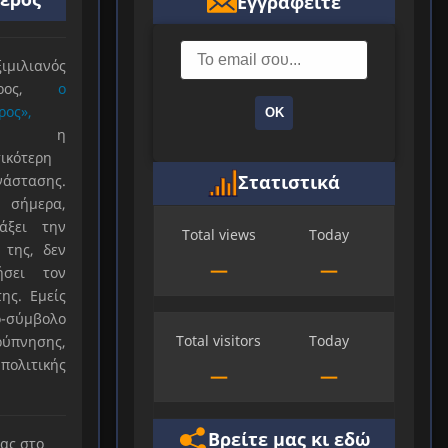
Εγγραφείτε
ιλιανός
ιέρος,
ο
ρος»,
ΟΚ
ξε η
ικότερη
Στατιστικά
νάστασης.
 σήμερα,
άξει την
Total views
Today
 της, δεν
—
—
ήσει τον
ης. Εμείς
-σύμβολο
Total visitors
Today
ύπνησης,
πολιτικής
—
—
Βρείτε μας κι εδώ
μας στο