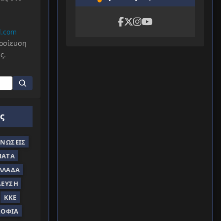
l.com
μοσίευση
ς.
ς
ΝΏΣΕΙΣ
ΜΑΤΑ
ΛΛΆΔΑ
ΔΕΥΣΗ
ΚΚΕ
ΣΟΦΊΑ