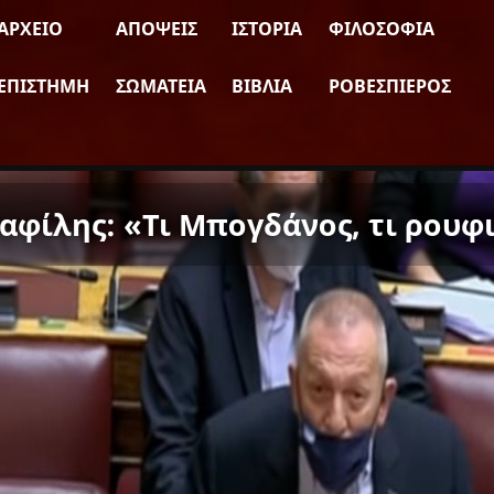
ΑΡΧΕΊΟ
ΑΠΌΨΕΙΣ
ΙΣΤΟΡΊΑ
ΦΙΛΟΣΟΦΊΑ
ΕΠΙΣΤΉΜΗ
ΣΩΜΑΤΕΊΑ
ΒΙΒΛΊΑ
ΡΟΒΕΣΠΙΈΡΟΣ
φίλης: «Τι Μπογδάνος, τι ρουφι