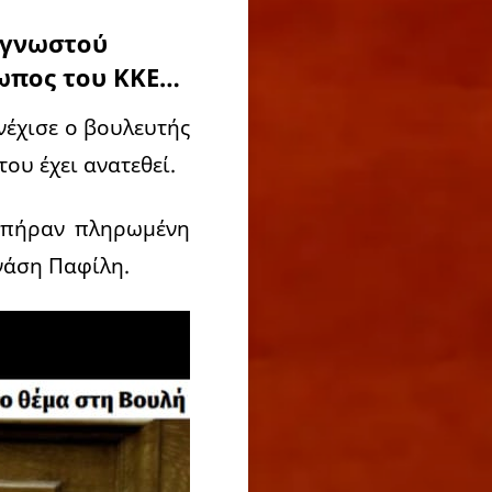
 γνωστού
ωπος του ΚΚΕ…
νέχισε ο βουλευτής
ου έχει ανατεθεί.
ς πήραν πληρωμένη
νάση Παφίλη.