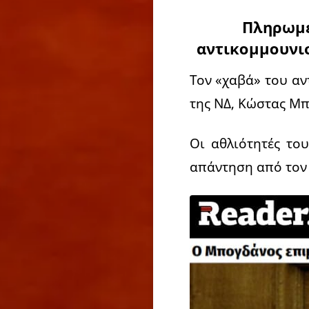
Πληρωμέ
αντικομμουνι
Τον «χαβά» του αν
της ΝΔ, Κώστας Μπ
Οι αθλιότητές το
απάντηση από τον