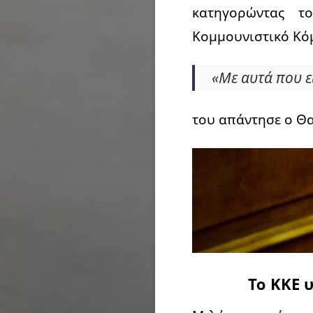
κατηγορώντας τ
Κομμουνιστικό Κόμ
«Με αυτά που ε
του απάντησε ο Θ
Το ΚΚΕ 