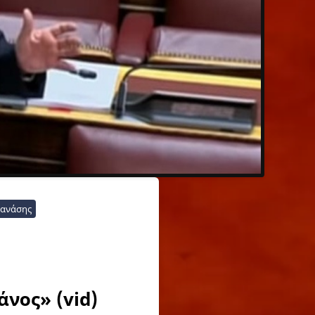
Θανάσης
νος» (vid)