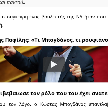
και παντού»
ι ο συγκεκριμένος βουλευτής της ΝΔ ήταν που
ή.
ς Παφίλης: «Τι Μπογδάνος, τι ρουφιάνος
ιβεβαίωσε τον ρόλο που του έχει ανατε
έου τον λόγο, ο Κώστας Μπογδάνος επανέλαβε