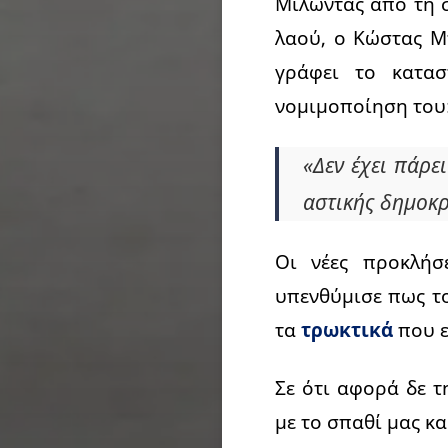
Μιλώντας από τη 
λαού, ο Κώστας Μ
γράφει το κατασ
νομιμοποίηση του
«Δεν έχει πάρε
αστικής δημοκρ
Οι νέες προκλήσ
υπενθύμισε πως τ
τα
τρωκτικά
που ε
Σε ότι αφορά δε 
με το σπαθί μας κα