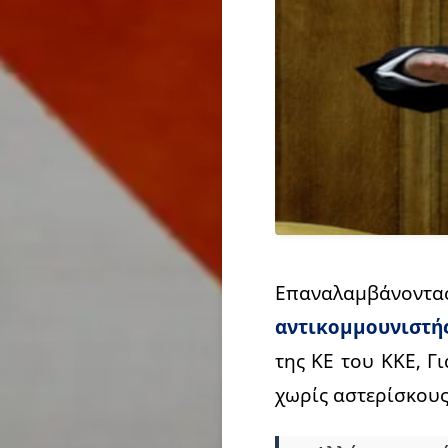
Επαναλαμβάνοντα
αντικομμουνιστή
της ΚΕ του ΚΚΕ, Γ
χωρίς αστερίσκους