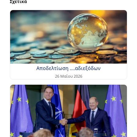
Σχετικά
Αποδελτίωση ….αδιεξόδων
26 Μαΐου 2026