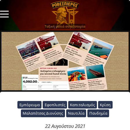
Ταξική ματιά στην Ιστορία
Εμπόρευμα
Εφοπλιστές
Καπιταλισμός
Κρίση
Μαλαπέτσας Διονύσης
Ναυτιλία
Πανδημία
22 Αυγούστου 2021