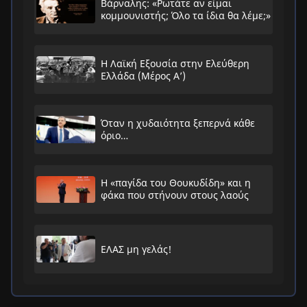
Βάρναλης: «Ρωτάτε αν είμαι
κομμουνιστής; Όλο τα ίδια θα λέμε;»
Η Λαϊκή Εξουσία στην Ελεύθερη
Ελλάδα (Μέρος Α’)
Όταν η χυδαιότητα ξεπερνά κάθε
όριο…
Η «παγίδα του Θουκυδίδη» και η
φάκα που στήνουν στους λαούς
ΕΛΑΣ μη γελάς!