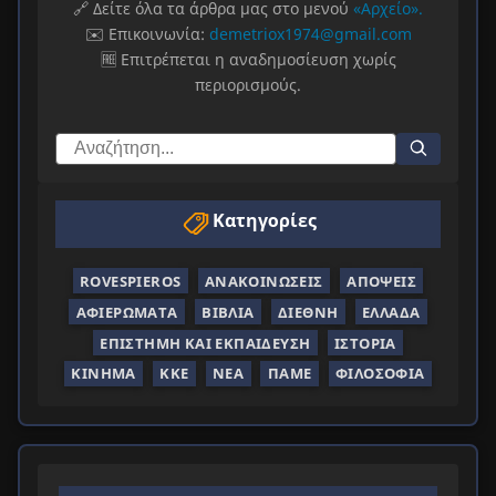
🔗 Δείτε όλα τα άρθρα μας στο μενού
«Αρχείο».
✉️ Επικοινωνία:
demetriox1974@gmail.com
🆓 Επιτρέπεται η αναδημοσίευση χωρίς
περιορισμούς.
Κατηγορίες
ROVESPIEROS
ΑΝΑΚΟΙΝΏΣΕΙΣ
ΑΠΌΨΕΙΣ
ΑΦΙΕΡΏΜΑΤΑ
ΒΙΒΛΊΑ
ΔΙΕΘΝΉ
ΕΛΛΆΔΑ
ΕΠΙΣΤΉΜΗ ΚΑΙ ΕΚΠΑΊΔΕΥΣΗ
ΙΣΤΟΡΊΑ
ΚΊΝΗΜΑ
ΚΚΕ
ΝΈΑ
ΠΑΜΕ
ΦΙΛΟΣΟΦΊΑ