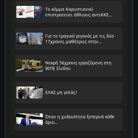
Το κόμμα Καρυστιανού
επιστρατεύει άθλιους αντιΚΚΕ
συνειρμούς!
Για το τραγικό γεγονός με τις δύο
17χρονες μαθήτριες στην
Ηλιούπολη
Νεκρή 56χρονη εργαζόμενη στη
ΒΙΠΕ Σίνδου
ΕΛΑΣ μη γελάς!
Όταν η χυδαιότητα ξεπερνά κάθε
όριο…