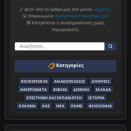
🔗 Δείτε όλα τα άρθρα μας στο μενού
«Αρχείο».
✉️ Επικοινωνία:
demetriox1974@gmail.com
🆓 Επιτρέπεται η αναδημοσίευση χωρίς
περιορισμούς.
Κατηγορίες
ROVESPIEROS
ΑΝΑΚΟΙΝΏΣΕΙΣ
ΑΠΌΨΕΙΣ
ΑΦΙΕΡΏΜΑΤΑ
ΒΙΒΛΊΑ
ΔΙΕΘΝΉ
ΕΛΛΆΔΑ
ΕΠΙΣΤΉΜΗ ΚΑΙ ΕΚΠΑΊΔΕΥΣΗ
ΙΣΤΟΡΊΑ
ΚΊΝΗΜΑ
ΚΚΕ
ΝΈΑ
ΠΑΜΕ
ΦΙΛΟΣΟΦΊΑ