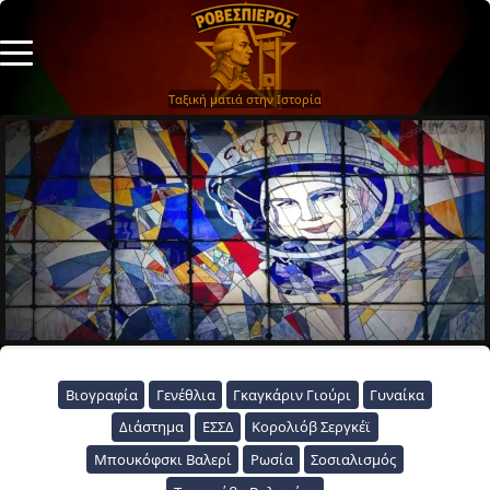
Ταξική ματιά στην Ιστορία
Βιογραφία
Γενέθλια
Γκαγκάριν Γιούρι
Γυναίκα
Διάστημα
ΕΣΣΔ
Κορολιόβ Σεργκέϊ
Μπουκόφσκι Βαλερί
Ρωσία
Σοσιαλισμός