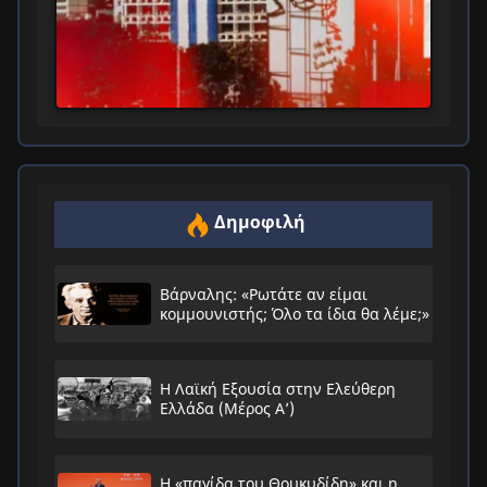
Δημοφιλή
Βάρναλης: «Ρωτάτε αν είμαι
κομμουνιστής; Όλο τα ίδια θα λέμε;»
Η Λαϊκή Εξουσία στην Ελεύθερη
Ελλάδα (Μέρος Α’)
Η «παγίδα του Θουκυδίδη» και η