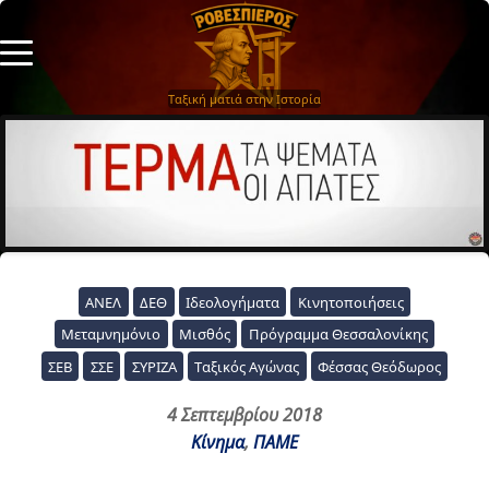
Ταξική ματιά στην Ιστορία
ΑΝΕΛ
ΔΕΘ
Ιδεολογήματα
Κινητοποιήσεις
Μεταμνημόνιο
Μισθός
Πρόγραμμα Θεσσαλονίκης
ΣΕΒ
ΣΣΕ
ΣΥΡΙΖΑ
Ταξικός Αγώνας
Φέσσας Θεόδωρος
4 Σεπτεμβρίου 2018
Κίνημα
,
ΠΑΜΕ