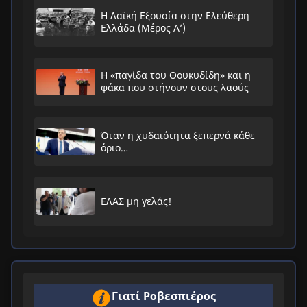
Η Λαϊκή Εξουσία στην Ελεύθερη
Ελλάδα (Μέρος Α’)
Η «παγίδα του Θουκυδίδη» και η
φάκα που στήνουν στους λαούς
Όταν η χυδαιότητα ξεπερνά κάθε
όριο…
ΕΛΑΣ μη γελάς!
Γιατί Ροβεσπιέρος