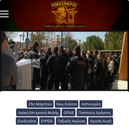
Ταξική ματιά στην Ιστορία
25η Μαρτίου
Άνω Λιόσια
Αστυνομία
Λαϊκή Επιτροπή Φυλής
ΟΠΚΕ
Παππούς Χρήστος
Συνδικάτα
ΣΥΡΙΖΑ
Ταξικός Αγώνας
Χρυσή Αυγή