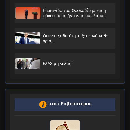
Η «παγίδα του Θουκυδίδη» και η
φάκα που στήνουν στους λαούς
Όταν η χυδαιότητα ξεπερνά κάθε
όριο…
ΕΛΑΣ μη γελάς!
Γιατί Ροβεσπιέρος