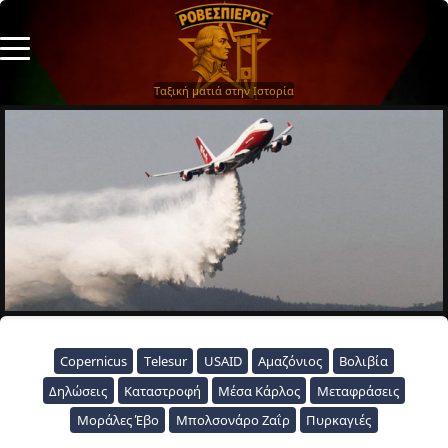
Ταξική ματιά στην Ιστορία
Copernicus
Telesur
USAID
Αμαζόνιος
Βολιβία
Δηλώσεις
Καταστροφή
Μέσα Κάρλος
Μεταφράσεις
Μοράλες Έβο
Μπολσονάρο Ζαΐρ
Πυρκαγιές