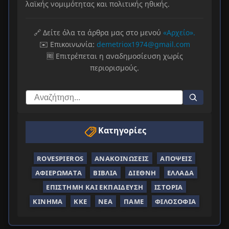
λαϊκής νομιμότητας και πολιτικής ηθικής.
🔗 Δείτε όλα τα άρθρα μας στο μενού
«Αρχείο».
✉️ Επικοινωνία:
demetriox1974@gmail.com
🆓 Επιτρέπεται η αναδημοσίευση χωρίς
περιορισμούς.
Κατηγορίες
ROVESPIEROS
ΑΝΑΚΟΙΝΏΣΕΙΣ
ΑΠΌΨΕΙΣ
ΑΦΙΕΡΏΜΑΤΑ
ΒΙΒΛΊΑ
ΔΙΕΘΝΉ
ΕΛΛΆΔΑ
ΕΠΙΣΤΉΜΗ ΚΑΙ ΕΚΠΑΊΔΕΥΣΗ
ΙΣΤΟΡΊΑ
ΚΊΝΗΜΑ
ΚΚΕ
ΝΈΑ
ΠΑΜΕ
ΦΙΛΟΣΟΦΊΑ