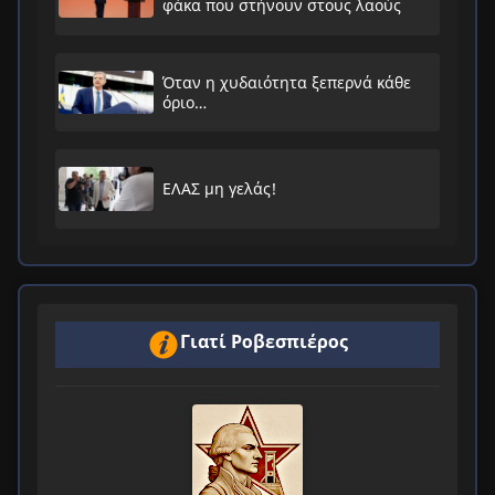
φάκα που στήνουν στους λαούς
Όταν η χυδαιότητα ξεπερνά κάθε
όριο…
ΕΛΑΣ μη γελάς!
Γιατί Ροβεσπιέρος