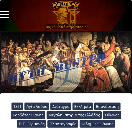
Ταξική ματιά στην Ιστορία
1821
Αγία Λαύρα
Διάταγμα
Εκκλησία
Επανάσταση
Κορδάτος Γιάνης
Μεγάλη Ιστορία της Ελλάδος
Οθωνας
Π.Π. Γερμανός
Πλαστογραφία
Φιλήμων Ιωάννης