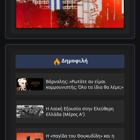
Δημοφιλή
Βάρναλης: «Ρωτάτε αν είμαι
κομμουνιστής; Όλο τα ίδια θα λέμε;»
Η Λαϊκή Εξουσία στην Ελεύθερη
Ελλάδα (Μέρος Α’)
Η «παγίδα του Θουκυδίδη» και η