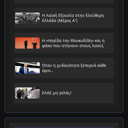
Η Λαϊκή Εξουσία στην Ελεύθερη
Ελλάδα (Μέρος Α’)
Η «παγίδα του Θουκυδίδη» και η
φάκα που στήνουν στους λαούς
Όταν η χυδαιότητα ξεπερνά κάθε
όριο…
ΕΛΑΣ μη γελάς!