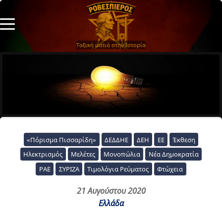
Ταξική ματιά στην Ιστορία
«Πόρισμα Πισσαρίδη»
ΔΕΔΔΗΕ
ΔΕΗ
ΕΕ
Έκθεση
Ηλεκτρισμός
Μελέτες
Μονοπώλια
Νέα Δημοκρατία
ΡΑΕ
ΣΥΡΙΖΑ
Τιμολόγια Ρεύματος
Φτώχεια
21 Αυγούστου 2020
Ελλάδα