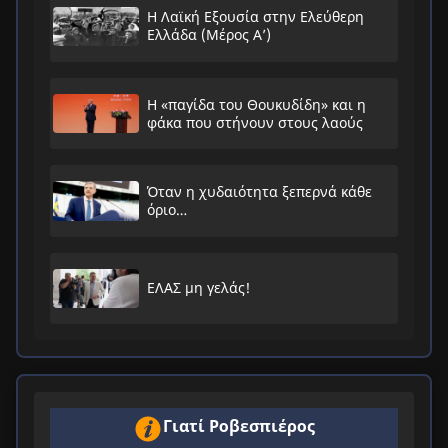
Η Λαϊκή Εξουσία στην Ελεύθερη
Ελλάδα (Μέρος Α’)
Η «παγίδα του Θουκυδίδη» και η
φάκα που στήνουν στους λαούς
Όταν η χυδαιότητα ξεπερνά κάθε
όριο…
ΕΛΑΣ μη γελάς!
Γιατί Ροβεσπιέρος