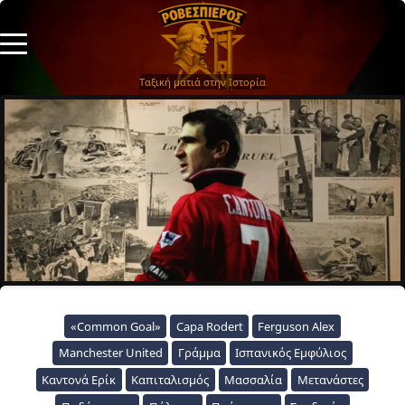
Ταξική ματιά στην Ιστορία
«Common Goal»
Capa Rodert
Ferguson Alex
Manchester United
Γράμμα
Ισπανικός Εμφύλιος
Καντονά Ερίκ
Καπιταλισμός
Μασσαλία
Μετανάστες