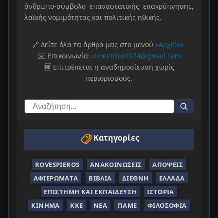
άνθρωπο-σύμβολο επαναστατικής επαγρύπνησης,
λαϊκής νομιμότητας και πολιτικής ηθικής.
🔗 Δείτε όλα τα άρθρα μας στο μενού
«Αρχείο».
✉️ Επικοινωνία:
demetriox1974@gmail.com
🆓 Επιτρέπεται η αναδημοσίευση χωρίς
περιορισμούς.
Κατηγορίες
ROVESPIEROS
ΑΝΑΚΟΙΝΏΣΕΙΣ
ΑΠΌΨΕΙΣ
ΑΦΙΕΡΏΜΑΤΑ
ΒΙΒΛΊΑ
ΔΙΕΘΝΉ
ΕΛΛΆΔΑ
ΕΠΙΣΤΉΜΗ ΚΑΙ ΕΚΠΑΊΔΕΥΣΗ
ΙΣΤΟΡΊΑ
ΚΊΝΗΜΑ
ΚΚΕ
ΝΈΑ
ΠΑΜΕ
ΦΙΛΟΣΟΦΊΑ