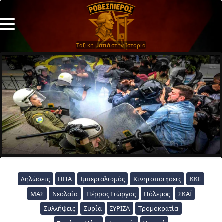
Ταξική ματιά στην Ιστορία
Δηλώσεις
ΗΠΑ
Ιμπεριαλισμός
Κινητοποιήσεις
ΚΚΕ
ΜΑΣ
Νεολαία
Πέρρος Γιώργος
Πόλεμος
ΣΚΑΪ
Συλλήψεις
Συρία
ΣΥΡΙΖΑ
Τρομοκρατία