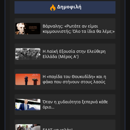
Δημοφιλή
Βάρναλης: «Ρωτάτε αν είμαι
κομμουνιστής; Όλο τα ίδια θα λέμε;»
Η Λαϊκή Εξουσία στην Ελεύθερη
Ελλάδα (Μέρος Α’)
Η «παγίδα του Θουκυδίδη» και η
φάκα που στήνουν στους λαούς
Όταν η χυδαιότητα ξεπερνά κάθε
όριο…
ΕΛΑΣ μη γελάς!