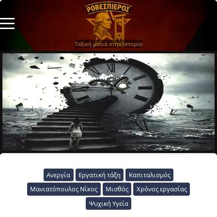
Ταξική ματιά στην Ιστορία
Ανεργία
Εργατική τάξη
Καπιταλισμός
Μανιατόπουλος Νίκος
Μισθός
Χρόνος εργασίας
Ψυχική Υγεία