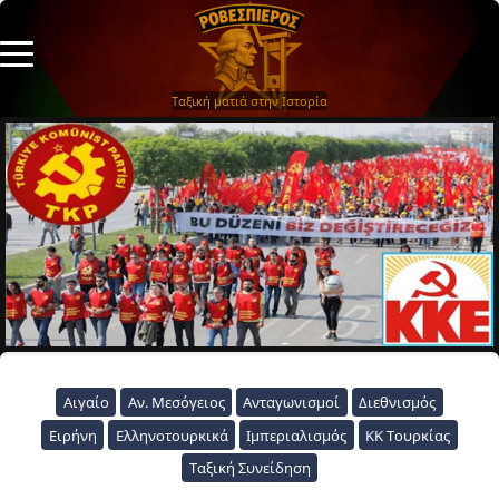
Ταξική ματιά στην Ιστορία
Αιγαίο
Αν. Μεσόγειος
Ανταγωνισμοί
Διεθνισμός
Ειρήνη
Ελληνοτουρκικά
Ιμπεριαλισμός
ΚΚ Τουρκίας
Ταξική Συνείδηση