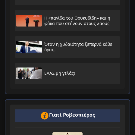
Η «παγίδα του Θουκυδίδη» και η
φάκα που στήνουν στους λαούς
Όταν η χυδαιότητα ξεπερνά κάθε
όριο…
ΕΛΑΣ μη γελάς!
Γιατί Ροβεσπιέρος