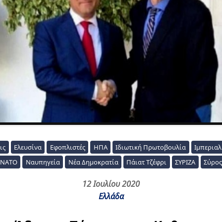
ις
Ελευσίνα
Εφοπλιστές
ΗΠΑ
Ιδιωτική Πρωτοβουλία
Ιμπεριαλ
ΝΑΤΟ
Ναυπηγεία
Νέα Δημοκρατία
Πάιατ Τζέφρι
ΣΥΡΙΖΑ
Σύρος
12 Ιουλίου 2020
Ελλάδα