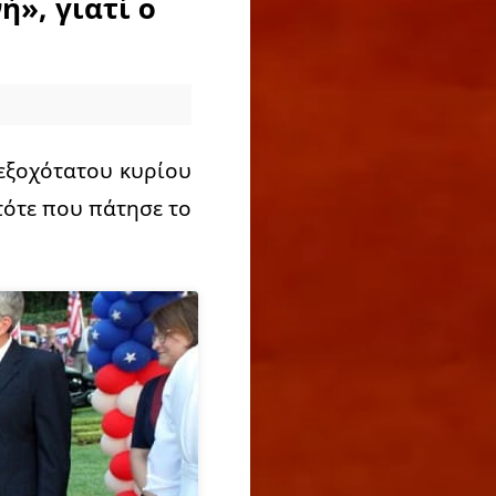
ή», γιατί ο
 εξοχότατου κυρίου
ότε που πάτησε το