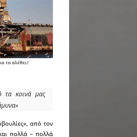
λα τα αλέθει!
ό τα κοινά μας
 άμυνα»
οβουλίες», από τον
και πολλά – πολλά