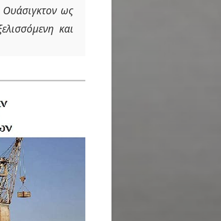
ν Ουάσιγκτον ως
ξελισσόμενη και