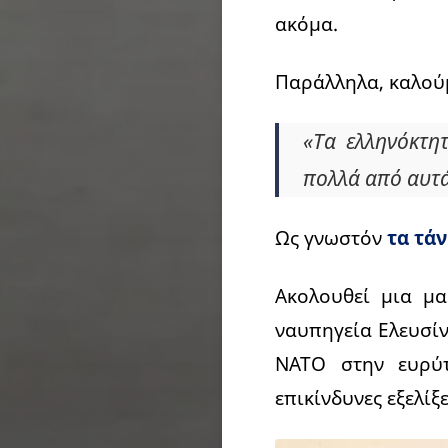
ακόμα.
Παράλληλα, καλού
«Τα ελληνόκτη
πολλά από αυτά
Ως γνωστόν
τα τά
Ακολουθεί μια μ
ναυπηγεία Ελευσίν
ΝΑΤΟ στην ευρύτ
επικίνδυνες εξελίξε