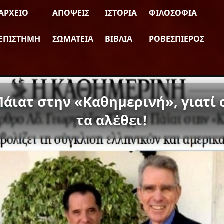
ΑΡΧΕΊΟ
ΑΠΌΨΕΙΣ
ΙΣΤΟΡΊΑ
ΦΙΛΟΣΟΦΊΑ
ΕΠΙΣΤΉΜΗ
ΣΩΜΑΤΕΊΑ
ΒΙΒΛΊΑ
ΡΟΒΕΣΠΙΈΡΟΣ
Πάιατ στην «Καθημερινή», γιατί 
τα αλέθει!