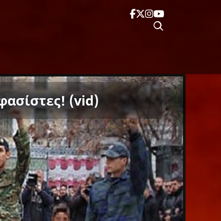
φασίστες! (vid)