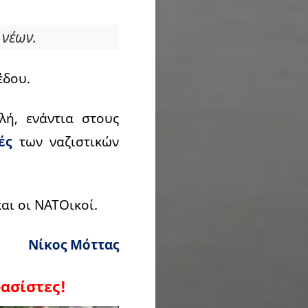
 νέων.
έδου.
λή, ενάντια στους
ές
των ναζιστικών
και οι ΝΑΤΟικοί.
Νίκος Μόττας
φασίστες!