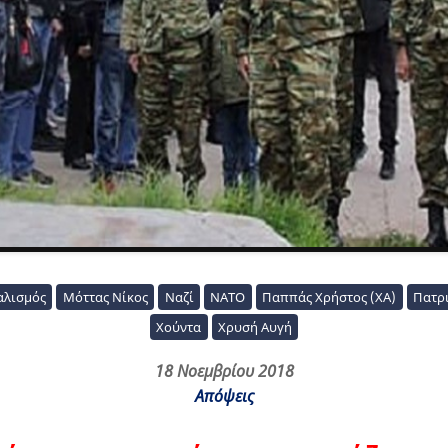
αλισμός
Μόττας Νίκος
Ναζί
ΝΑΤΟ
Παππάς Χρήστος (ΧΑ)
Πατρ
Χούντα
Χρυσή Αυγή
18 Νοεμβρίου 2018
Απόψεις