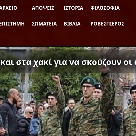
ΑΡΧΕΊΟ
ΑΠΌΨΕΙΣ
ΙΣΤΟΡΊΑ
ΦΙΛΟΣΟΦΊΑ
ΕΠΙΣΤΉΜΗ
ΣΩΜΑΤΕΊΑ
ΒΙΒΛΊΑ
ΡΟΒΕΣΠΙΈΡΟΣ
αι στα χακί για να σκούζουν οι 