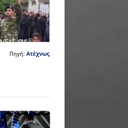
Πηγή:
Ατέχνως