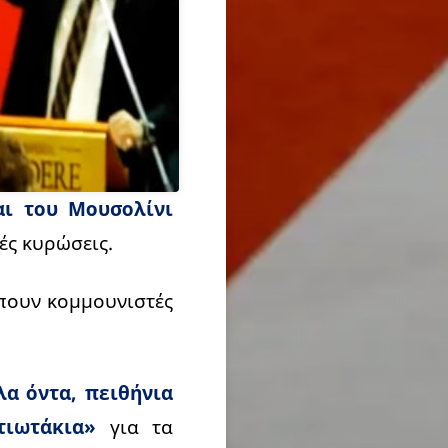
αι του Μουσολίνι
ές κυρώσεις.
έπουν κομμουνιστές
α όντα, πειθήνια
ιωτάκια»
για τα