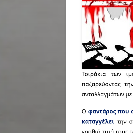
Τσιράκια των ιμ
παζαρεύοντας τη
ανταλλαγμάτων με 
Ο
φαντάρος που 
καταγγέλει
την σ
γροθιά τιμά τους 