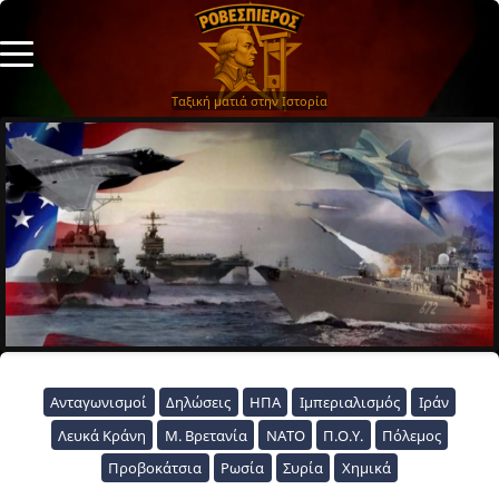
Ταξική ματιά στην Ιστορία
Ανταγωνισμοί
Δηλώσεις
ΗΠΑ
Ιμπεριαλισμός
Ιράν
Λευκά Κράνη
Μ. Βρετανία
ΝΑΤΟ
Π.Ο.Υ.
Πόλεμος
Προβοκάτσια
Ρωσία
Συρία
Χημικά