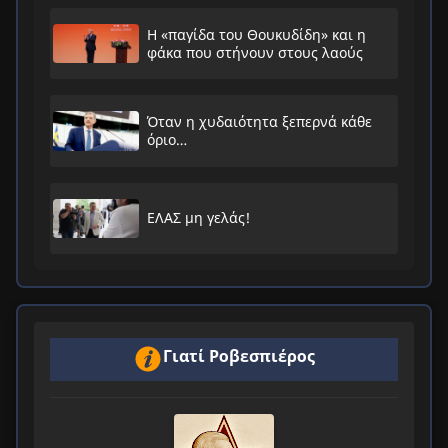
Η «παγίδα του Θουκυδίδη» και η
φάκα που στήνουν στους λαούς
Όταν η χυδαιότητα ξεπερνά κάθε
όριο…
ΕΛΑΣ μη γελάς!
Γιατί Ροβεσπιέρος