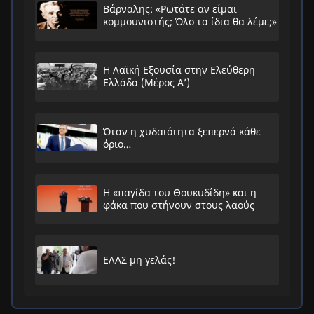
Βάρναλης: «Ρωτάτε αν είμαι
κομμουνιστής; Όλο τα ίδια θα λέμε;»
Η Λαϊκή Εξουσία στην Ελεύθερη
Ελλάδα (Μέρος Α’)
Όταν η χυδαιότητα ξεπερνά κάθε
όριο…
Η «παγίδα του Θουκυδίδη» και η
φάκα που στήνουν στους λαούς
ΕΛΑΣ μη γελάς!