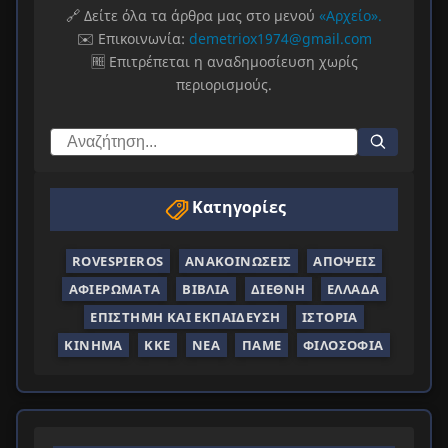
🔗 Δείτε όλα τα άρθρα μας στο μενού
«Αρχείο».
✉️ Επικοινωνία:
demetriox1974@gmail.com
🆓 Επιτρέπεται η αναδημοσίευση χωρίς
περιορισμούς.
Κατηγορίες
ROVESPIEROS
ΑΝΑΚΟΙΝΏΣΕΙΣ
ΑΠΌΨΕΙΣ
ΑΦΙΕΡΏΜΑΤΑ
ΒΙΒΛΊΑ
ΔΙΕΘΝΉ
ΕΛΛΆΔΑ
ΕΠΙΣΤΉΜΗ ΚΑΙ ΕΚΠΑΊΔΕΥΣΗ
ΙΣΤΟΡΊΑ
ΚΊΝΗΜΑ
ΚΚΕ
ΝΈΑ
ΠΑΜΕ
ΦΙΛΟΣΟΦΊΑ