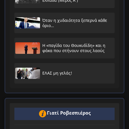
Ελλάδα (Μέρος Α’)
Όταν η χυδαιότητα ξεπερνά κάθε
όριο…
Η «παγίδα του Θουκυδίδη» και η
φάκα που στήνουν στους λαούς
ΕΛΑΣ μη γελάς!
Γιατί Ροβεσπιέρος