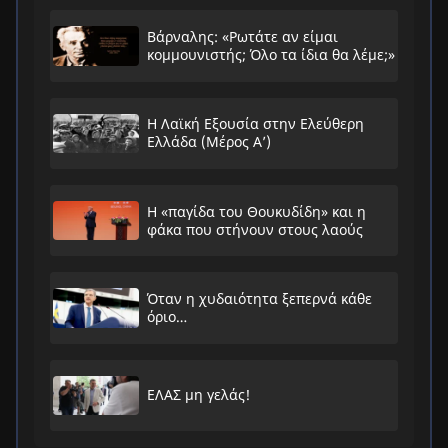
Βάρναλης: «Ρωτάτε αν είμαι
κομμουνιστής; Όλο τα ίδια θα λέμε;»
Η Λαϊκή Εξουσία στην Ελεύθερη
Ελλάδα (Μέρος Α’)
Η «παγίδα του Θουκυδίδη» και η
φάκα που στήνουν στους λαούς
Όταν η χυδαιότητα ξεπερνά κάθε
όριο…
ΕΛΑΣ μη γελάς!