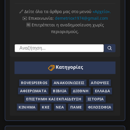
🔗 Δείτε όλα τα άρθρα μας στο μενού
«Αρχείο».
✉️ Επικοινωνία:
demetriox1974@gmail.com
🆓 Επιτρέπεται η αναδημοσίευση χωρίς
περιορισμούς.
Κατηγορίες
ROVESPIEROS
ΑΝΑΚΟΙΝΏΣΕΙΣ
ΑΠΌΨΕΙΣ
ΑΦΙΕΡΏΜΑΤΑ
ΒΙΒΛΊΑ
ΔΙΕΘΝΉ
ΕΛΛΆΔΑ
ΕΠΙΣΤΉΜΗ ΚΑΙ ΕΚΠΑΊΔΕΥΣΗ
ΙΣΤΟΡΊΑ
ΚΊΝΗΜΑ
ΚΚΕ
ΝΈΑ
ΠΑΜΕ
ΦΙΛΟΣΟΦΊΑ