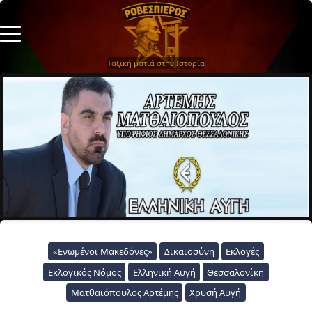
Ταξική ματιά στην Ιστορία
«Ενωμένοι Μακεδόνες»
Δικαιοσύνη
Εκλογές
Εκλογικός Νόμος
Ελληνική Αυγή
Θεσσαλονίκη
Ματθαιόπουλος Αρτέμης
Χρυσή Αυγή