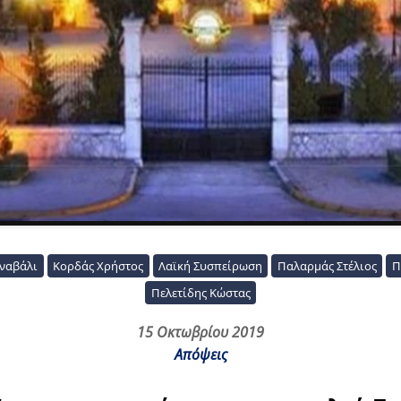
ναβάλι
Κορδάς Χρήστος
Λαϊκή Συσπείρωση
Παλαρμάς Στέλιος
Π
Πελετίδης Κώστας
15 Οκτωβρίου 2019
Απόψεις