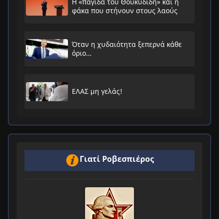
Η «παγίδα του Θουκυδίδη» και η
φάκα που στήνουν στους λαούς
Όταν η χυδαιότητα ξεπερνά κάθε
όριο…
ΕΛΑΣ μη γελάς!
Γιατί Ροβεσπιέρος