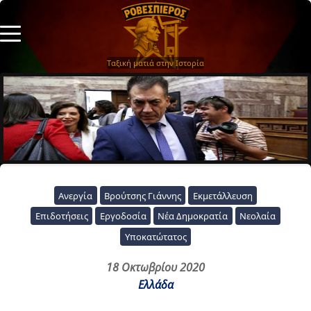
Ταξική ματιά στην Ιστορία
Ανεργία
Βρούτσης Γιάννης
Εκμετάλλευση
Επιδοτήσεις
Εργοδοσία
Νέα Δημοκρατία
Νεολαία
Υποκατώτατος
18 Οκτωβρίου 2020
Ελλάδα