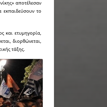
νίκης» αποτέλεσαν
α εκπαιδεύσουν το
ς και ετυμηγορία,
εται, διορθώνεται,
ικής τάξης.