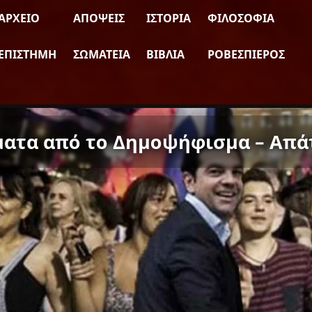
ΑΡΧΕΊΟ
ΑΠΌΨΕΙΣ
ΙΣΤΟΡΊΑ
ΦΙΛΟΣΟΦΊΑ
ΕΠΙΣΤΉΜΗ
ΣΩΜΑΤΕΊΑ
ΒΙΒΛΊΑ
ΡΟΒΕΣΠΙΈΡΟΣ
ατα από το Δημοψήφισμα – Απάτ