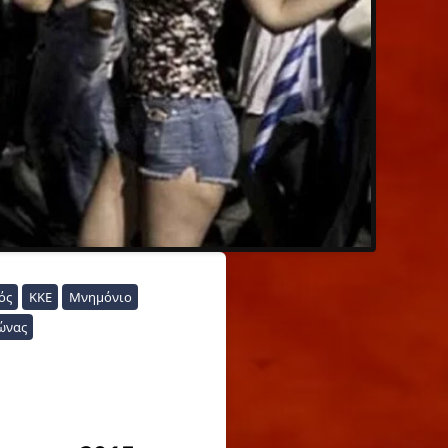
ός
ΚΚΕ
Μνημόνιο
ώνας