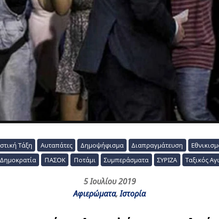
στική Τάξη
Αυταπάτες
Δημοψήφισμα
Διαπραγμάτευση
Εθνικισμ
 Δημοκρατία
ΠΑΣΟΚ
Ποτάμι
Συμπεράσματα
ΣΥΡΙΖΑ
Ταξικός Αγ
5 Ιουλίου 2019
Αφιερώματα
,
Ιστορία