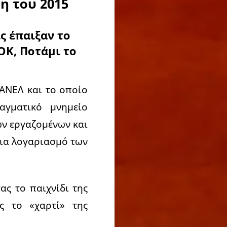
η του 2015
ς έπαιξαν το
ΟΚ, Ποτάμι το
ΑΝΕΛ και το οποίο
γματικό μνημείο
ν εργαζομένων και
για λογαριασμό των
ας το παιχνίδι της
ς το «χαρτί» της